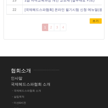
23
2급 자격교육과정 개인 교보재 (실무재료 키트)
22
[국제헤드스파협회] 온라인 필기시험 신청 메뉴얼(응시
쓰기
1
2
3
4
협회소개
인사말
국제헤드스파협회 소개
- 국제헤드스파협회 소개
- 설립목적
- 미션&비전