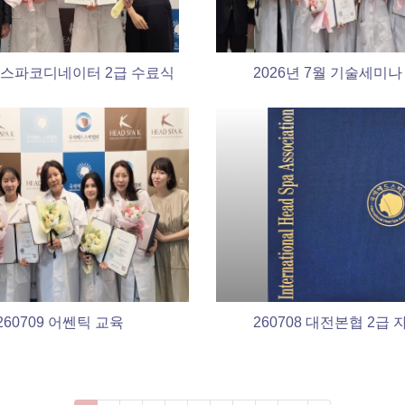
드스파코디네이터 2급 수료식
2026년 7월 기술세미나
260709 어쎈틱 교육
260708 대전본협 2급