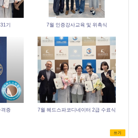
 31기
7월 인증강사교육 및 위촉식
 자격증
7월 헤드스파코디네이터 2급 수료식
쓰기