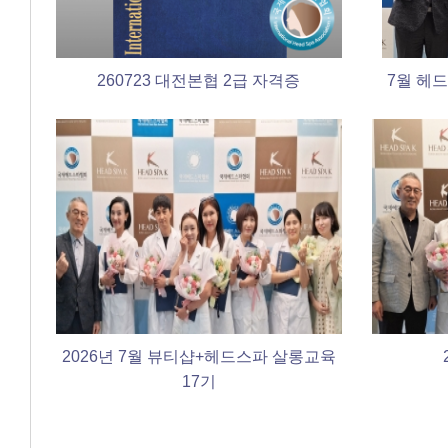
260723 대전본협 2급 자격증
7월 헤
2026년 7월 뷰티샵+헤드스파 살롱교육
17기