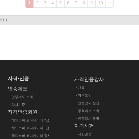
Next
1
2
3
4
5
6
7
8
9
10
»
자격·인증
자격인증강사
- 개요
인증제도
- 자격요건
- 인증제도 소개
- 인증강사 신청
- 심사기준
- 등록여부 조회
자격인증회원
- 인증강사 목록
- 헤드스파 코디네이터 2급
자격시험
- 헤드스파 코디네이터 1급
- 시험일정
- 헤드스파 코디네이터 강사