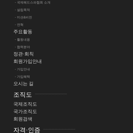
- 국제헤드스파협회 소개
- 설립목적
- 미션&비전
- 연혁
주요활동
- 활동내용
- 협력분야
정관·회칙
회원가입안내
- 가입안내
- 가입혜택
오시는 길
조직도
국제조직도
국가조직도
회원검색
자격·인증