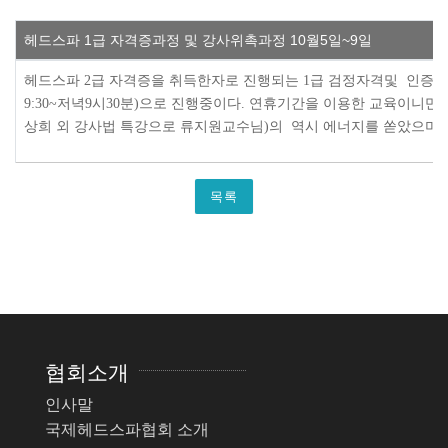
헤드스파 1급 자격증과정 및 강사위촉과정 10월5일~9일
헤
드스파 2급 자격증을 취득한자로 진행되는 1급 검정자격및 인증
9:30~저녁9시30분)으로 진행중이다. 연휴기간을 이용한 교육이니만
상희 외 강사
법 특강으로 류지원교수님)의 역시 에너지를 쏟았으며,
목록
협회소개
인사말
국제헤드스파협회 소개